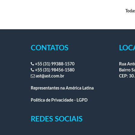
Todas
CONTATOS
LOC
+55 (31) 99388-1570
Rua Antô
+55 (31) 98456-1580
Bairro S
ast@ast.com.br
CEP: 30.
Representantes na América Latina
Política de Privacidade - LGPD
REDES SOCIAIS