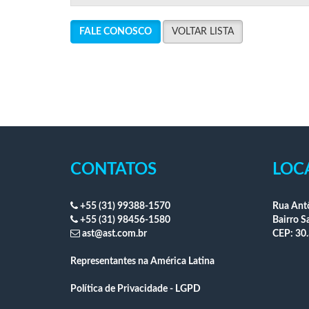
FALE CONOSCO
VOLTAR LISTA
CONTATOS
LOC
+55 (31) 99388-1570
Rua Antô
+55 (31) 98456-1580
Bairro S
ast@ast.com.br
CEP: 30.
Representantes na América Latina
Política de Privacidade - LGPD